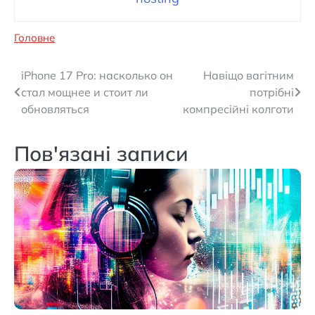
Головне
Навігація
iPhone 17 Pro: насколько он
Навіщо вагітним
стал мощнее и стоит ли
потрібні
записів
обновляться
компресійні колготи
Пов'язані записи