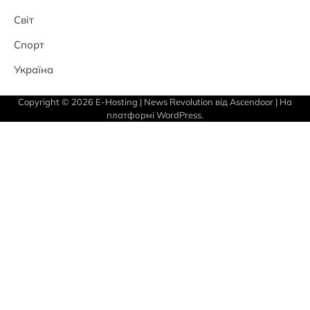
Світ
Спорт
Україна
Copyright © 2026
E-Hosting
| News Revolution від
Ascendoor
| На
платформі
WordPress
.