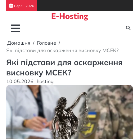
Перейти
Сер 9, 2026
до
E-Hosting
вмісту
Домашня
Головне
Які підстави для оскарження висновку МСЕК?
Які підстави для оскарження
висновку МСЕК?
10.05.2026
hosting