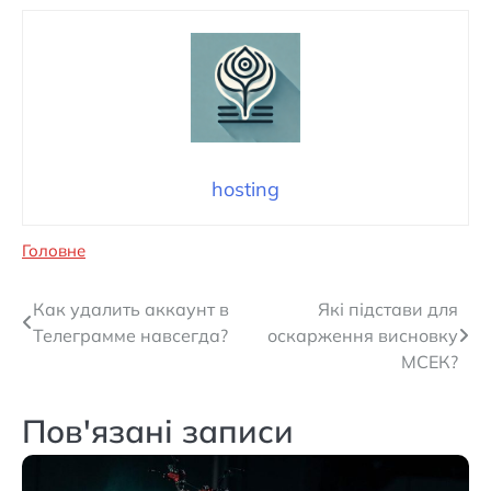
hosting
Головне
Навігація
Как удалить аккаунт в
Які підстави для
Телеграмме навсегда?
оскарження висновку
записів
МСЕК?
Пов'язані записи