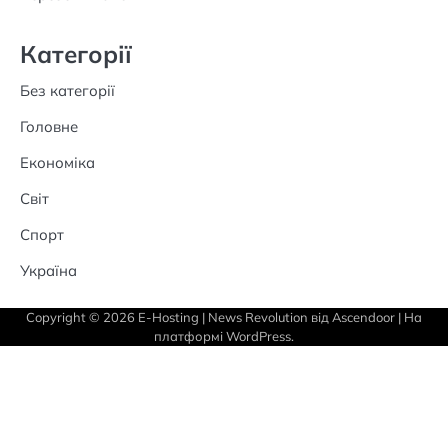
Категорії
Без категорії
Головне
Економіка
Світ
Спорт
Україна
Copyright © 2026
E-Hosting
| News Revolution від
Ascendoor
| На
платформі
WordPress
.