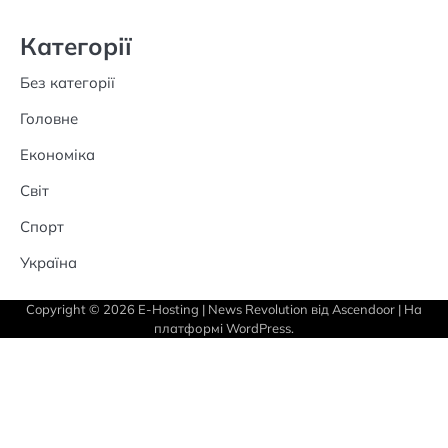
Категорії
Без категорії
Головне
Економіка
Світ
Спорт
Україна
Copyright © 2026
E-Hosting
| News Revolution від
Ascendoor
| На
платформі
WordPress
.