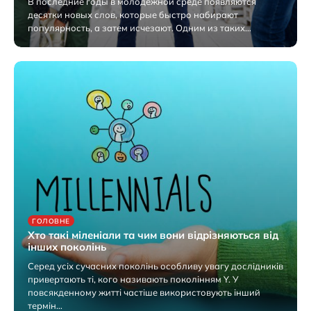
В последние годы в молодежной среде появляются
десятки новых слов, которые быстро набирают
популярность, а затем исчезают. Одним из таких…
11.08.2025
ГОЛОВНЕ
Хто такі міленіали та чим вони відрізняються від
інших поколінь
Серед усіх сучасних поколінь особливу увагу дослідників
привертають ті, кого називають поколінням Y. У
повсякденному житті частіше використовують інший
термін…