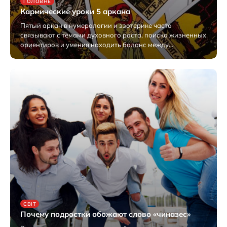
ГОЛОВНЕ
Кармические уроки 5 аркана
Пятый аркан в нумерологии и эзотерике часто
связывают с темами духовного роста, поиска жизненных
ориентиров и умения находить баланс между…
12.08.2025
СВІТ
Почему подростки обожают слово «чиназес»